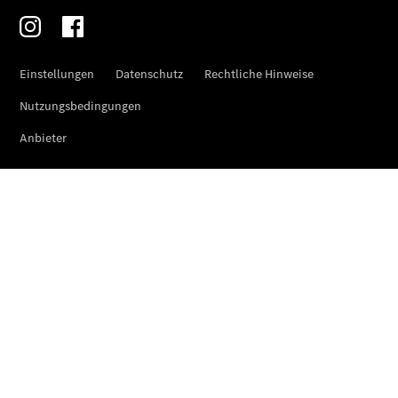
Übersicht
Kontakt
Ansprechpartner
Vans &
Nutzfahrzeuge
Ansprechpartner
Pkw
Kontaktformular
Jobs &
Karriere